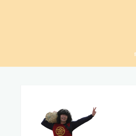
コ
ン
テ
ン
ツ
へ
ス
キ
ッ
プ