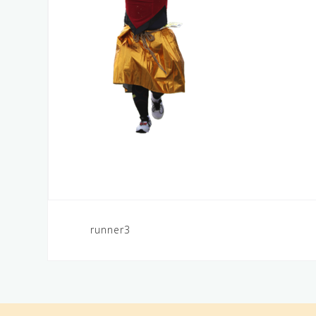
runner3
投
稿
ナ