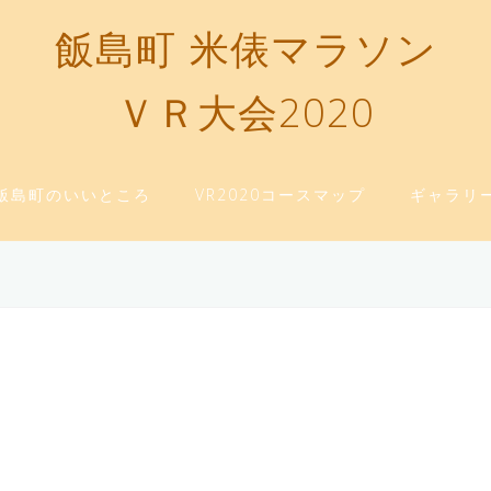
飯島町 米俵マラソン
ＶＲ大会2020
飯島町のいいところ
VR2020コースマップ
ギャラリ