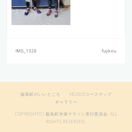
IMG_1326
fujikou
投
稿
ナ
ビ
飯島町のいいところ
VR2020コースマップ
ゲ
ギャラリー
ー
COPYRIGHT(C) 飯島町米俵マラソン実行委員会. ALL
シ
RIGHTS RESERVED.
ョ