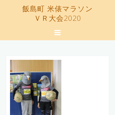
コ
飯島町 米俵マラソン
ン
ＶＲ大会2020
テ
ン
ツ
へ
ス
キ
ッ
プ