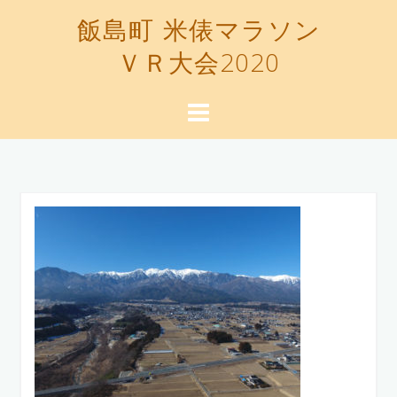
コ
飯島町 米俵マラソン
ン
ＶＲ大会2020
テ
ン
ツ
へ
ス
キ
ッ
プ