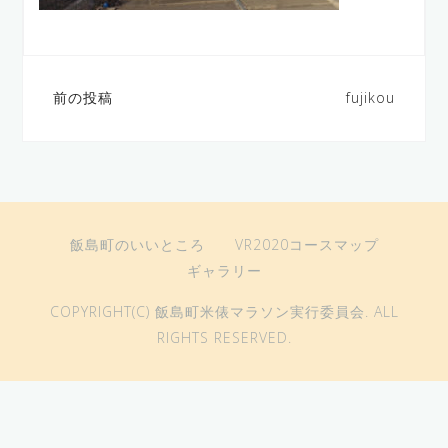
前の投稿
fujikou
投
稿
ナ
ビ
飯島町のいいところ
VR2020コースマップ
ゲ
ギャラリー
ー
COPYRIGHT(C) 飯島町米俵マラソン実行委員会. ALL
シ
RIGHTS RESERVED.
ョ
ン