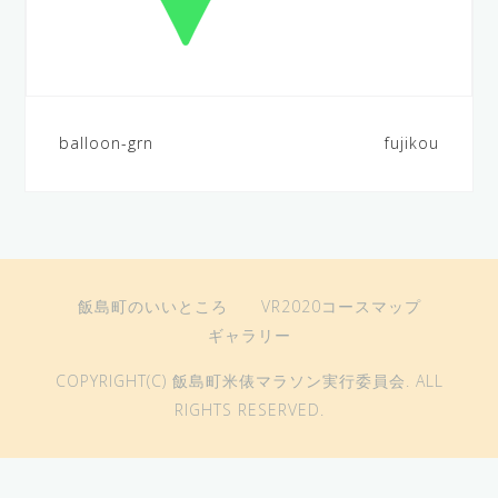
balloon-grn
fujikou
投
稿
ナ
ビ
飯島町のいいところ
VR2020コースマップ
ゲ
ギャラリー
ー
COPYRIGHT(C) 飯島町米俵マラソン実行委員会. ALL
シ
RIGHTS RESERVED.
ョ
ン