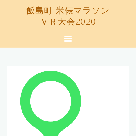
コ
飯島町 米俵マラソン
ン
ＶＲ大会2020
テ
ン
ツ
へ
ス
キ
ッ
プ