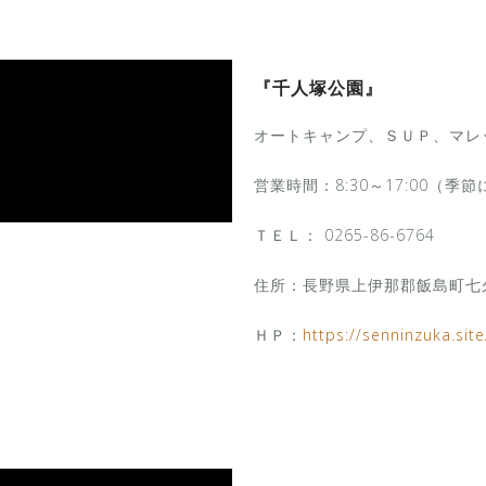
『千人塚公園』
オートキャンプ、ＳＵＰ、マレ
営業時間：8:30～17:00（季
ＴＥＬ： 0265-86-6764
住所：長野県上伊那郡飯島町七久保
ＨＰ：
https://senninzuka.site