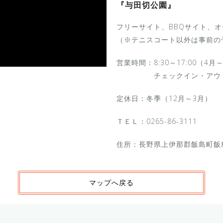
『与田切公園』
フリーサイト、BBQサイト、
（※テニスコート以外は事前の
営業時間：8:30～17:00（4月
チェックイン・アウト 1
定休日：冬季（12月～3月）
ＴＥＬ：0265-86-3111
住所：長野県上伊那郡飯島町飯
マップへ戻る