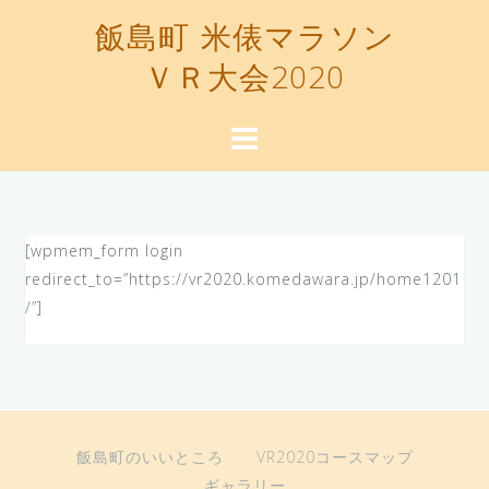
コ
飯島町 米俵マラソン
ン
ＶＲ大会2020
テ
ン
ツ
へ
ス
キ
ッ
[wpmem_form login
プ
redirect_to=”https://vr2020.komedawara.jp/home1201
/”]
飯島町のいいところ
VR2020コースマップ
ギャラリー